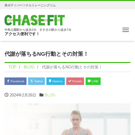
美ボディパーソナルトレーニングジム
Me
中島公園駅から徒歩2分 すすきの駅から徒歩7分
アクセス便利です！
代謝が落ちるNG行動とその対策！
TOP
BLOG
代謝が落ちるNG行動とその対策！
Facebook
Twitter
Hatena
Pocket
LINE
2024年2月26日
BLOG