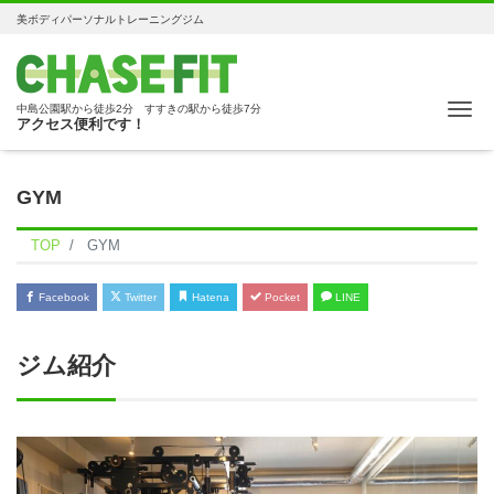
美ボディパーソナルトレーニングジム
Me
中島公園駅から徒歩2分 すすきの駅から徒歩7分
アクセス便利です！
GYM
TOP
GYM
Facebook
Twitter
Hatena
Pocket
LINE
ジム紹介