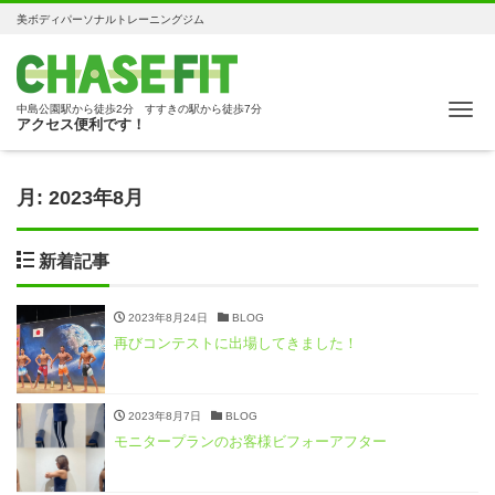
美ボディパーソナルトレーニングジム
Me
中島公園駅から徒歩2分 すすきの駅から徒歩7分
アクセス便利です！
月:
2023年8月
新着記事
2023年8月24日
BLOG
再びコンテストに出場してきました！
2023年8月7日
BLOG
モニタープランのお客様ビフォーアフター