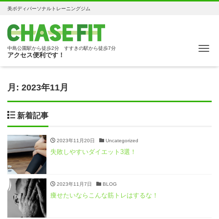
美ボディパーソナルトレーニングジム
Me
中島公園駅から徒歩2分 すすきの駅から徒歩7分
アクセス便利です！
月:
2023年11月
新着記事
2023年11月20日
Uncategorized
失敗しやすいダイエット3選！
2023年11月7日
BLOG
痩せたいならこんな筋トレはするな！