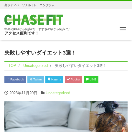
美ボディパーソナルトレーニングジム
Me
中島公園駅から徒歩2分 すすきの駅から徒歩7分
アクセス便利です！
失敗しやすいダイエット3選！
TOP
Uncategorized
失敗しやすいダイエット3選！
Facebook
Twitter
Hatena
Pocket
LINE
2023年11月20日
Uncategorized