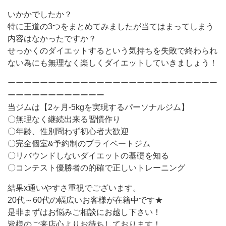
いかかでしたか？
特に王道の3つをまとめてみましたが当てはまってしまう
内容はなかったですか？
せっかくのダイエットするという気持ちを失敗で終わられ
ない為にも無理なく楽しくダイエットしていきましょう！
ーーーーーーーーーーーーーーーーーーーーーーーーーー
ーーーーーーーーーーーー
当ジムは【2ヶ月-5kgを実現するパーソナルジム】
〇無理なく継続出来る習慣作り
〇年齢、性別問わず初心者大歓迎
〇完全個室&予約制のプライベートジム
〇リバウンドしないダイエットの基礎を知る
〇コンテスト優勝者の的確で正しいトレーニング
結果x通いやすさ重視でございます。
20代～60代の幅広いお客様が在籍中です★
是非まずはお悩みご相談にお越し下さい！
皆様のご来店心よりお待ちしております！