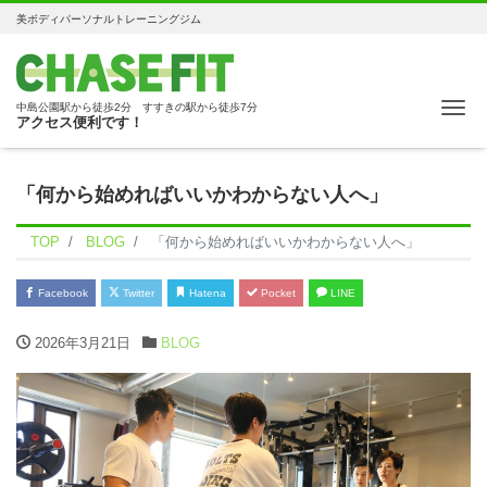
美ボディパーソナルトレーニングジム
Me
中島公園駅から徒歩2分 すすきの駅から徒歩7分
アクセス便利です！
「何から始めればいいかわからない人へ」
TOP
BLOG
「何から始めればいいかわからない人へ」
Facebook
Twitter
Hatena
Pocket
LINE
2026年3月21日
BLOG