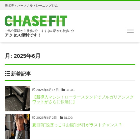
美ボディパーソナルトレーニングジム
Me
中島公園駅から徒歩2分 すすきの駅から徒歩7分
アクセス便利です！
月:
2025年6月
新着記事
2025年6月15日
BLOG
【新導入マシン！ローラースタンドでブルガリアンスク
ワットがさらに快適に】
2025年6月2日
BLOG
夏目前“脱ぽっこりお腹”は6月がラストチャンス？