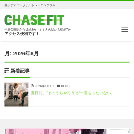
美ボディパーソナルトレーニングジム
Me
中島公園駅から徒歩2分 すすきの駅から徒歩7分
アクセス便利です！
月:
2026年6月
新着記事
2026年6月1日
BLOG
夏目前。“そのうちやろう”が一番もったいない。