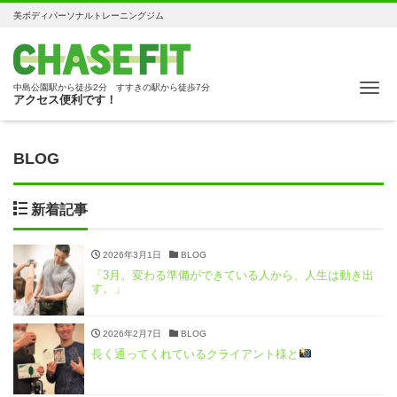
美ボディパーソナルトレーニングジム
Me
中島公園駅から徒歩2分 すすきの駅から徒歩7分
アクセス便利です！
BLOG
新着記事
2026年3月1日
BLOG
「3月。変わる準備ができている人から、人生は動き出
す。」
2026年2月7日
BLOG
長く通ってくれているクライアント様と