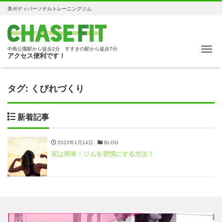
美ボディパーソナルトレーニングジム
Me
中島公園駅から徒歩2分 すすきの駅から徒歩7分
アクセス便利です！
タグ:
くびれづくり
新着記事
2023年1月14日
BLOG
実は簡単！ジムを習慣にする方法！