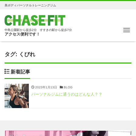
美ボディパーソナルトレーニングジム
Me
中島公園駅から徒歩2分 すすきの駅から徒歩7分
アクセス便利です！
タグ:
くびれ
新着記事
2023年1月13日
BLOG
パーソナルジムに通うのはどんな人？？