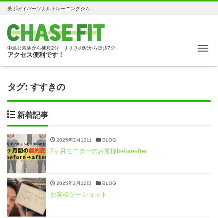
美ボディパーソナルトレーニングジム
Me
中島公園駅から徒歩2分 すすきの駅から徒歩7分
アクセス便利です！
タグ:
すすきの
新着記事
2025年2月12日
BLOG
2ヶ月モニターのお客様beforeafter
2025年2月12日
BLOG
お客様ツーショット