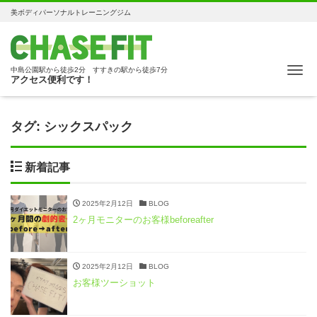
美ボディパーソナルトレーニングジム
Me
中島公園駅から徒歩2分 すすきの駅から徒歩7分
アクセス便利です！
タグ:
シックスパック
新着記事
2025年2月12日
BLOG
2ヶ月モニターのお客様beforeafter
2025年2月12日
BLOG
お客様ツーショット