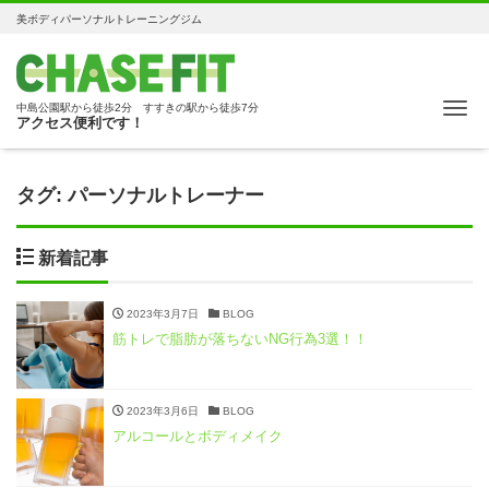
美ボディパーソナルトレーニングジム
Me
中島公園駅から徒歩2分 すすきの駅から徒歩7分
アクセス便利です！
タグ:
パーソナルトレーナー
新着記事
2023年3月7日
BLOG
筋トレで脂肪が落ちないNG行為3選！！
2023年3月6日
BLOG
アルコールとボディメイク