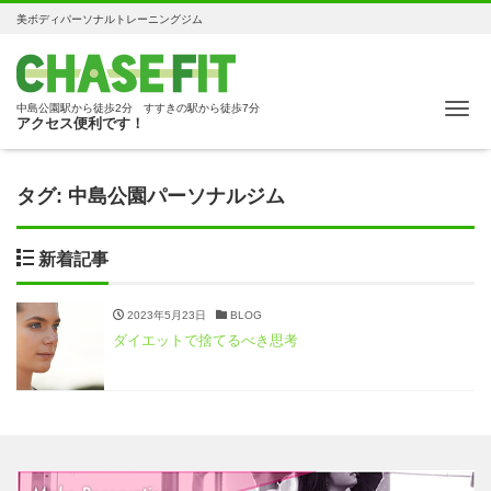
美ボディパーソナルトレーニングジム
Me
中島公園駅から徒歩2分 すすきの駅から徒歩7分
アクセス便利です！
タグ:
中島公園パーソナルジム
新着記事
2023年5月23日
BLOG
ダイエットで捨てるべき思考