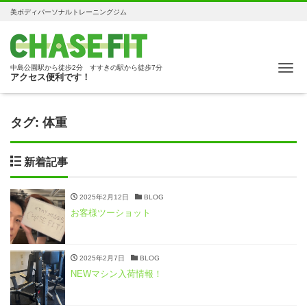
美ボディパーソナルトレーニングジム
Me
中島公園駅から徒歩2分 すすきの駅から徒歩7分
アクセス便利です！
タグ:
体重
新着記事
2025年2月12日
BLOG
お客様ツーショット
2025年2月7日
BLOG
NEWマシン入荷情報！