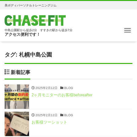
美ボディパーソナルトレーニングジム
Me
中島公園駅から徒歩2分 すすきの駅から徒歩7分
アクセス便利です！
タグ:
札幌中島公園
新着記事
2025年2月12日
BLOG
2ヶ月モニターのお客様beforeafter
2025年2月12日
BLOG
お客様ツーショット