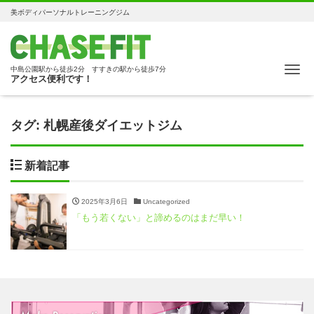
美ボディパーソナルトレーニングジム
Me
中島公園駅から徒歩2分 すすきの駅から徒歩7分
アクセス便利です！
タグ:
札幌産後ダイエットジム
新着記事
2025年3月6日
Uncategorized
「もう若くない」と諦めるのはまだ早い！