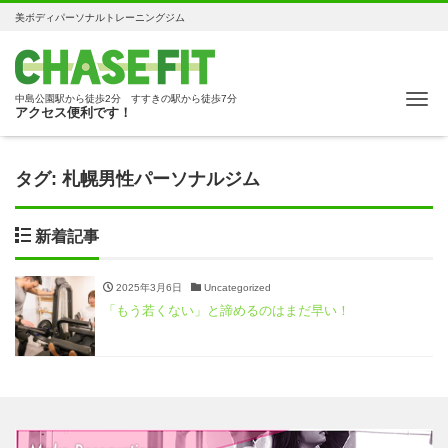
美ボディパーソナルトレーニングジム
Me
中島公園駅から徒歩2分 すすきの駅から徒歩7分
アクセス便利です！
タグ:
札幌男性パーソナルジム
新着記事
2025年3月6日
Uncategorized
「もう若くない」と諦めるのはまだ早い！