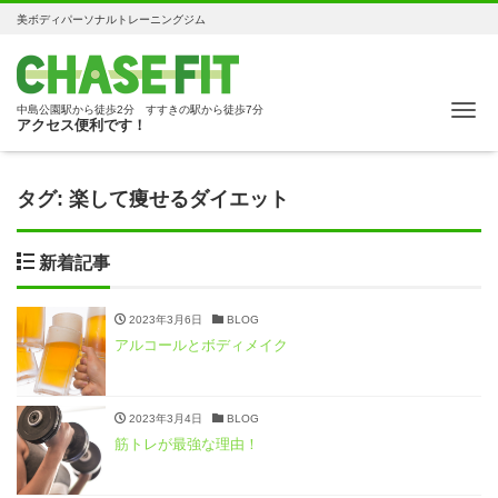
美ボディパーソナルトレーニングジム
Me
中島公園駅から徒歩2分 すすきの駅から徒歩7分
アクセス便利です！
タグ:
楽して痩せるダイエット
新着記事
2023年3月6日
BLOG
アルコールとボディメイク
2023年3月4日
BLOG
筋トレが最強な理由！