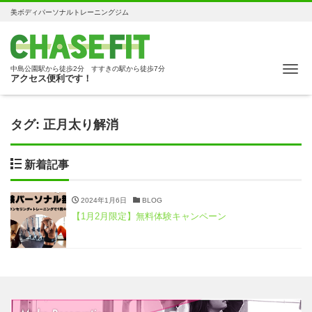
美ボディパーソナルトレーニングジム
Me
中島公園駅から徒歩2分 すすきの駅から徒歩7分
アクセス便利です！
タグ:
正月太り解消
新着記事
2024年1月6日
BLOG
【1月2月限定】無料体験キャンペーン