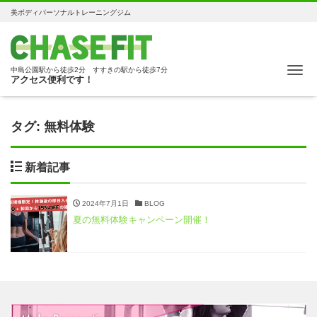
美ボディパーソナルトレーニングジム
Me
中島公園駅から徒歩2分 すすきの駅から徒歩7分
アクセス便利です！
タグ:
無料体験
新着記事
2024年7月1日
BLOG
夏の無料体験キャンペーン開催！