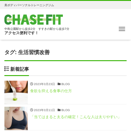
美ボディパーソナルトレーニングジム
Me
中島公園駅から徒歩2分 すすきの駅から徒歩7分
アクセス便利です！
タグ:
生活習慣改善
新着記事
2023年3月23日
BLOG
食欲を抑える食事の仕方
2023年3月11日
BLOG
「当てはまると太るの確定！こんな人は太りやすい」