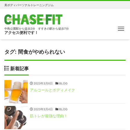
美ボディパーソナルトレーニングジム
Me
中島公園駅から徒歩2分 すすきの駅から徒歩7分
アクセス便利です！
タグ:
間食がやめられない
新着記事
2023年3月6日
BLOG
アルコールとボディメイク
2023年3月4日
BLOG
筋トレが最強な理由！