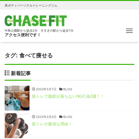
美ボディパーソナルトレーニングジム
Me
中島公園駅から徒歩2分 すすきの駅から徒歩7分
アクセス便利です！
タグ:
食べて痩せる
新着記事
2023年3月7日
BLOG
筋トレで脂肪が落ちないNG行為3選！！
2023年3月4日
BLOG
筋トレが最強な理由！