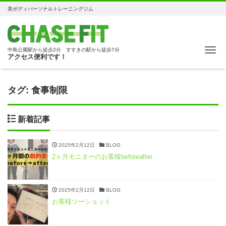
美ボディパーソナルトレーニングジム
Me
中島公園駅から徒歩2分 すすきの駅から徒歩7分
アクセス便利です！
タグ:
食事制限
新着記事
2025年2月12日
BLOG
2ヶ月モニターのお客様beforeafter
2025年2月12日
BLOG
お客様ツーショット