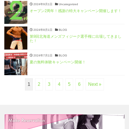
2024年9月1日
Uncategorized
オープン2周年！感謝の特大キャンペーン開催します！
2024年8月1日
BLOG
第9回北海道メンズフィジーク選手権に出場してきまし
た！
2024年7月1日
BLOG
夏の無料体験キャンペーン開催！
1
2
3
4
5
6
Next »