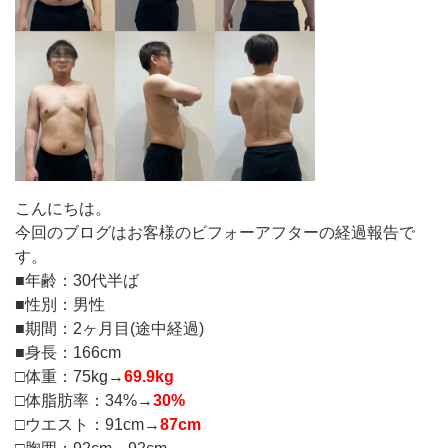
こんにちは。
今回のブログはお客様のビフォーアフターの経過報告で
す。
■年齢：30代半ば
■性別：男性
■期間：2ヶ月目(途中経過)
■身長：166cm
□体重：75kg→
69.9kg
□体脂肪率：34%→
30%
□ウエスト：91cm→
87cm