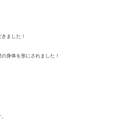
だきました！
想の身体を形にされました！
す。