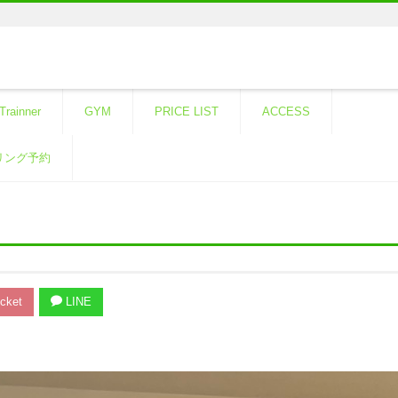
Trainner
GYM
PRICE LIST
ACCESS
リング予約
cket
LINE