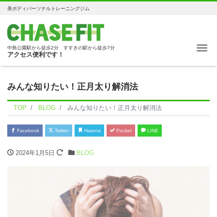
美ボディパーソナルトレーニングジム
Me
中島公園駅から徒歩2分 すすきの駅から徒歩7分
アクセス便利です！
みんな知りたい！正月太り解消法
TOP
BLOG
みんな知りたい！正月太り解消法
Facebook
Twitter
Hatena
Pocket
LINE
2024年1月5日
BLOG