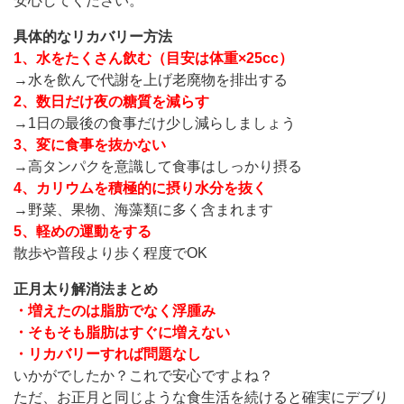
安心してください。
具体的なリカバリー方法
1、水をたくさん飲む（目安は体重×25cc）
→水を飲んで代謝を上げ老廃物を排出する
2、数日だけ夜の糖質を減らす
→1日の最後の食事だけ少し減らしましょう
3、変に食事を抜かない
→高タンパクを意識して食事はしっかり摂る
4、カリウムを積極的に摂り水分を抜く
→野菜、果物、海藻類に多く含まれます
5、軽めの運動をする
散歩や普段より歩く程度でOK
正月太り解消法まとめ
・
増えたのは脂肪でなく浮腫み
・そもそも脂肪はすぐに増えない
・リカバリーすれば問題なし
いかがでしたか？これで安心ですよね？
ただ、お正月と同じような食生活を続けると確実にデブり