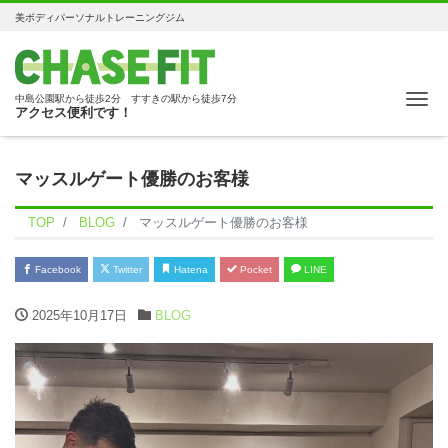
美ボディパーソナルトレーニングジム
Me
中島公園駅から徒歩2分 すすきの駅から徒歩7分
アクセス便利です！
マッスルゲート優勝のお客様
TOP
BLOG
マッスルゲート優勝のお客様
Facebook
Twitter
Hatena
Pocket
LINE
2025年10月17日
BLOG