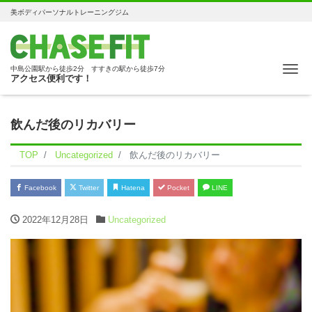
美ボディパーソナルトレーニングジム
Me
中島公園駅から徒歩2分 すすきの駅から徒歩7分
アクセス便利です！
飲んだ後のリカバリー
TOP
Uncategorized
飲んだ後のリカバリー
Facebook
Twitter
Hatena
Pocket
LINE
2022年12月28日
Uncategorized