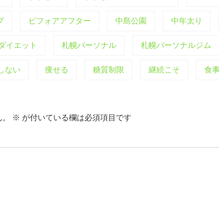
プ
ビフォアアフター
中島公園
中年太り
ダイエット
札幌パーソナル
札幌パーソナルジム
しない
痩せる
糖質制限
継続こそ
食
ん。
※
が付いている欄は必須項目です