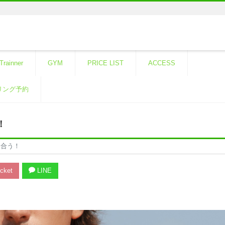
Trainner
GYM
PRICE LIST
ACCESS
リング予約
！
に合う！
cket
LINE