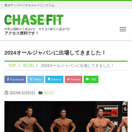
美ボディパーソナルトレーニングジム
Me
中島公園駅から徒歩2分 すすきの駅から徒歩7分
アクセス便利です！
2024オールジャパンに出場してきました！
TOP
BLOG
2024オールジャパンに出場してきました！
Facebook
Twitter
Hatena
Pocket
LINE
2024年10月5日
BLOG