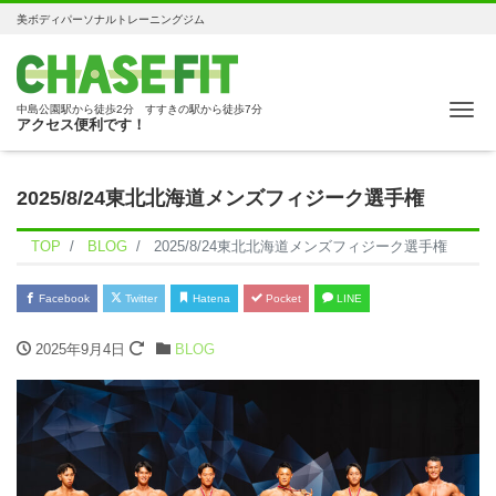
美ボディパーソナルトレーニングジム
Me
中島公園駅から徒歩2分 すすきの駅から徒歩7分
アクセス便利です！
2025/8/24東北北海道メンズフィジーク選手権
TOP
BLOG
2025/8/24東北北海道メンズフィジーク選手権
Facebook
Twitter
Hatena
Pocket
LINE
2025年9月4日
BLOG