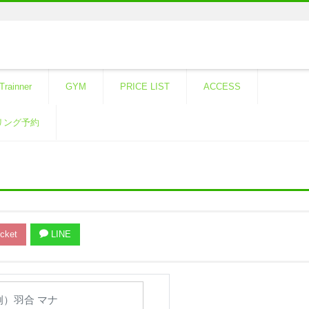
Trainner
GYM
PRICE LIST
ACCESS
リング予約
cket
LINE