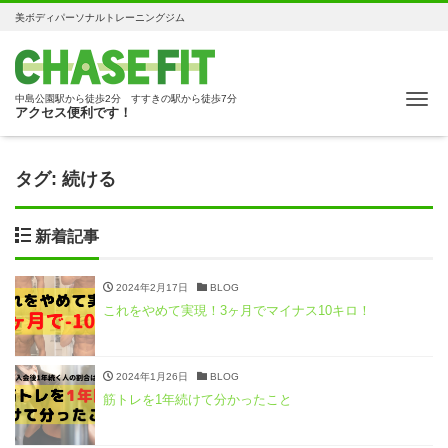
美ボディパーソナルトレーニングジム
Me
中島公園駅から徒歩2分 すすきの駅から徒歩7分
アクセス便利です！
タグ:
続ける
新着記事
2024年2月17日
BLOG
これをやめて実現！3ヶ月でマイナス10キロ！
2024年1月26日
BLOG
筋トレを1年続けて分かったこと